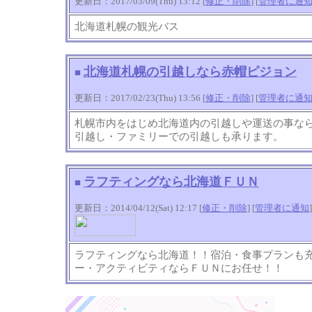
更新日：2017/03/09(Thu) 13:12 [
修正・削除
] [
管理者に通
北海道札幌の観光バス
北海道札幌の引越しなら赤帽ピジョン
■
更新日：2017/02/23(Thu) 13:56 [
修正・削除
] [
管理者に通
札幌市内をはじめ北海道内の引越しや運送の事な
引越し・ファミリーでの引越しも承ります。
ラフティングなら北海道ＦＵＮ
■
更新日：2014/04/12(Sat) 12:17 [
修正・削除
] [
管理者に通知
]
ラフティングなら北海道！！宿泊・食事プランも
ー・アクティビティならＦＵＮにお任せ！！