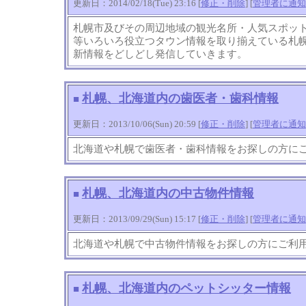
更新日：2014/02/18(Tue) 23:16 [
修正・削除
] [
管理者に通知
札幌市及びその周辺地域の観光名所・人気スポッ
等いろいろ役立つタウン情報を取り揃えている札幌
新情報をどしどし発信していきます。
札幌、北海道内の歯医者・歯科情報
■
更新日：2013/10/06(Sun) 20:59 [
修正・削除
] [
管理者に通知
北海道や札幌で歯医者・歯科情報をお探しの方に
札幌、北海道内の中古物件情報
■
更新日：2013/09/29(Sun) 15:17 [
修正・削除
] [
管理者に通知
北海道や札幌で中古物件情報をお探しの方にご利
札幌、北海道内のペットシッター情報
■