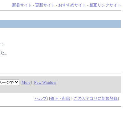
新着サイト
-
更新サイト
-
おすすめサイト
-
相互リンクサイト
活！
した。
[
More
] [
New Window
]
[
ヘルプ
] [
修正・削除
] [
このカテゴリに新規登録
]