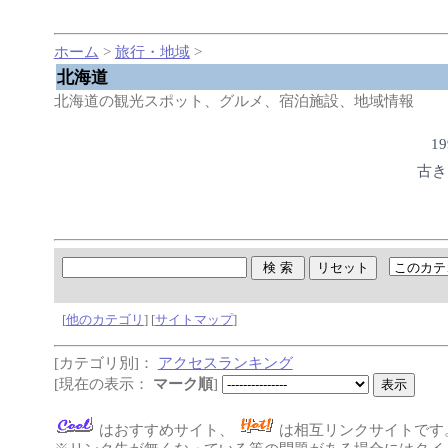
ホーム
>
旅行・地域
>
北海道
北海道の観光スポット、グルメ、宿泊施設、地域情報
1
古き
[
他のカテゴリ
] [
サイトマップ
]
[カテゴリ別]：
アクセスランキング
[現在の表示：
マーク順
]
はおすすめサイト、
は相互リンクサイトです