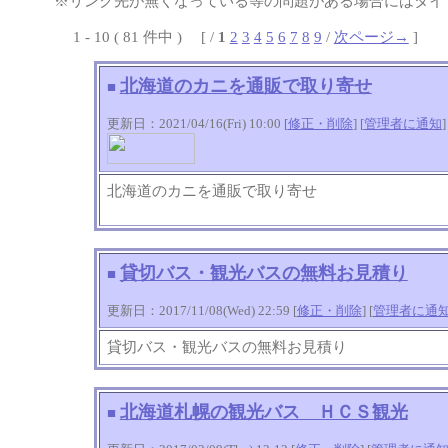
※リンク先が無くなっている等の問題がある場合にはタイト
1 - 10 ( 81 件中 ) [ /
1
2
3
4
5
6
7
8
9
/
次ページ→
]
北海道のカニを通販で取り寄せ
■
更新日：2021/04/16(Fri) 10:00 [
修正・削除
] [
管理者に通知
]
北海道のカニを通販で取り寄せ
貸切バス・観光バスの無料お見積り
■
更新日：2017/11/08(Wed) 22:59 [
修正・削除
] [
管理者に通
貸切バス・観光バスの無料お見積り
北海道札幌の観光バス ＨＣＳ観光
■