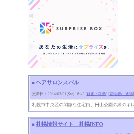
ヘアサロンスバル
■
更新日：2014/03/01(Sat) 18:43 [
修正・削除
] [
管理者に通知
]
札幌市中央区の閑静な住宅街、円山公園の緑のキ
札幌情報サイト 札幌INFO
■