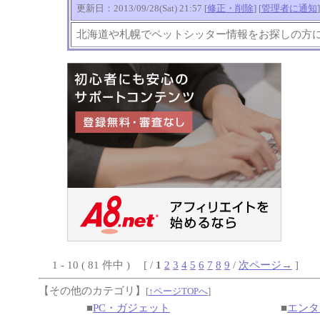
更新日：2013/09/28(Sat) 21:57 [
修正・削除
] [
管理者に通知
]
北海道や札幌でペットシッター情報をお探しの方
1 - 10 ( 81 件中 ) [ /
1
2
3
4
5
6
7
8
9
/
次ページ→
]
【その他のカテゴリ】
[
↑ページTOPへ
]
■
PC・ガジェット
■
エンタ