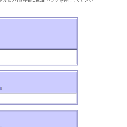
ル横の [
管理者に通知
] リンクを押してください
知
]