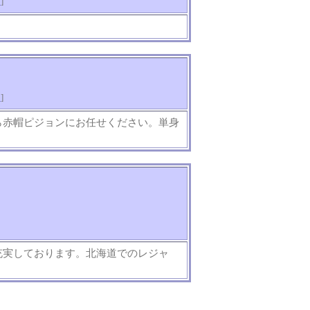
知
]
知
]
ら赤帽ピジョンにお任せください。単身
充実しております。北海道でのレジャ