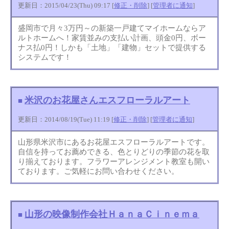
更新日：2015/04/23(Thu) 09:17 [
修正・削除
] [
管理者に通知
]
盛岡市で月々3万円～の新築一戸建てマイホームならア
ルトホームへ！家賃並みの支払い計画、頭金0円、ボー
ナス払0円！しかも「土地」「建物」セットで提供する
システムです！
米沢のお花屋さんエスフローラルアート
■
更新日：2014/08/19(Tue) 11:19 [
修正・削除
] [
管理者に通知
]
山形県米沢市にあるお花屋エスフローラルアートです。
自信を持ってお薦めできる、色とりどりの季節の花を取
り揃えております。フラワーアレンジメント教室も開い
ております。ご気軽にお問い合わせください。
山形の映像制作会社ＨａｎａＣｉｎｅｍａ
■