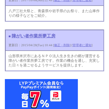
更新日：2017/10/08(Sun) 22:49 [
修正・削除
] [
管理者に通知
]
八戸三社大祭と、青森県や岩手県のお祭り、また山車作
りの様子などをご紹介。
障がい者作業所夢工房
■
更新日：2015/04/28(Tue) 10:44 [
修正・削除
] [
管理者に通知
]
山形県米沢市にあるＮＰＯ法人生き生きの郷が運営する
障がい者作業所夢工房です。作業の機会を通し、充実し
た日々を過ごせるようサービスを提供します。