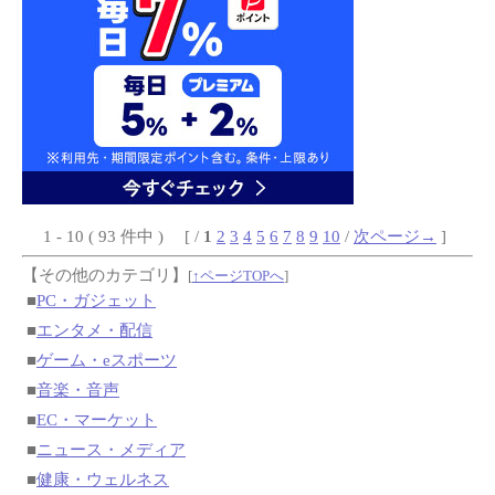
1 - 10 ( 93 件中 ) [ /
1
2
3
4
5
6
7
8
9
10
/
次ページ→
]
【その他のカテゴリ】
[
↑ページTOPへ
]
■
PC・ガジェット
■
エンタメ・配信
■
ゲーム・eスポーツ
■
音楽・音声
■
EC・マーケット
■
ニュース・メディア
■
健康・ウェルネス