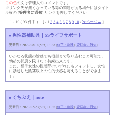
この色
の文は管理人のコメントです。
※リンク先が無くなっている等の問題がある場合にはタイト
ル横の [
管理者に通知
] リンクを押してください
1 - 10 ( 93 件中 ) [ /
1
2
3
4
5
6
7
8
9
10
/
次ページ→
]
男性器補助具｜SSライフサポート
■
更新日：2022/08/14(Sun) 13:38 [
修正・削除
] [
管理者に通知
]
いかなる状態の陰茎でも根部まで取り込むこと可能で、
勃起の状態を限りなく持続出来ます。
また、相手女性の性感部のいずれにもフィットし、女性
に勃起した陰茎以上の性的快感を与えることができま
す。
くちぶえ｜note
■
更新日：2020/02/23(Sun) 11:36 [
修正・削除
] [
管理者に通知
]