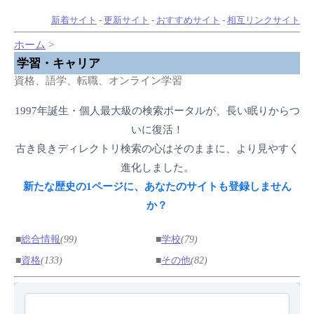
新着サイト
-
更新サイト
-
おすすめサイト
-
相互リンクサイト
ホーム
>
学習・キャリア
資格、語学、転職、オンライン学習
1997年誕生・個人最大級の検索ポータルが、長い眠りからつ
いに復活！
古き良きディレクトリ検索の心はそのままに、より見やすく
進化しました。
新たな歴史の1ページに、あなたのサイトも登録しません
か？
■
総合情報
(99)
■
学校
(79)
■
資格
(133)
■
その他
(82)