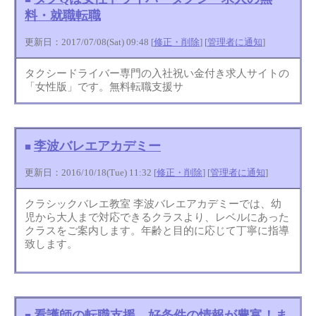
料・就職転職
更新日：2017/07/08(Sat) 09:48 [
修正・削除
] [
管理者に通知
]
タクシードライバー専門の入社祝い金付き求人サイトの
「女性版」です。無料転職支援サ
李波バレエアカデミー
■
更新日：2016/10/18(Tue) 11:32 [
修正・削除
] [
管理者に通知
]
クラシックバレエ教室 李波バレエアカデミーでは、幼
児から大人まで対応できるクラスより、レベルにあった
クラスをご案内します。年齢と目的に応じて丁寧に指導
致します。
看護師の転職支援 好条件の情報が豊富！ま
■