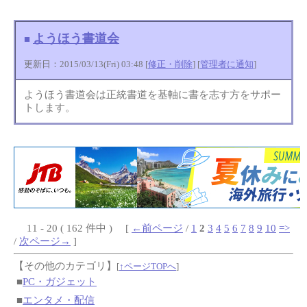
ようほう書道会
■
更新日：2015/03/13(Fri) 03:48 [
修正・削除
] [
管理者に通知
]
ようほう書道会は正統書道を基軸に書を志す方をサポー
トします。
11 - 20 ( 162 件中 ) [
←前ページ
/
1
2
3
4
5
6
7
8
9
10
=>
/
次ページ→
]
【その他のカテゴリ】
[
↑ページTOPへ
]
■
PC・ガジェット
■
エンタメ・配信