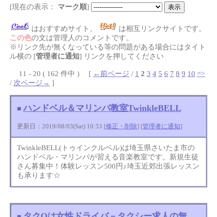
[現在の表示：
マーク順
]
はおすすめサイト、
は相互リンクサイトです。
この色
の文は管理人のコメントです。
※リンク先が無くなっている等の問題がある場合にはタイト
ル横の [
管理者に通知
] リンクを押してください
11 - 20 ( 162 件中 ) [
←前ページ
/
1
2
3
4
5
6
7
8
9
10
=>
/
次ページ→
]
ハンドベル＆マリンバ教室TwinkleBELL
■
更新日：2019/08/03(Sat) 10:53 [
修正・削除
] [
管理者に通知
]
TwinkleBELL(トゥインクルベル)は埼玉県さいたま市の
ハンドベル・マリンバが習える音楽教室です。新規生徒
さん募集中！体験レッスン500円♪埼玉近郊出張レッスン
も承ります☆
タクQは女性ドライバ－タクシー求人の無
■