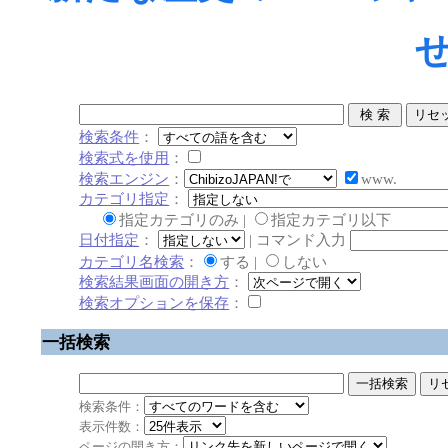
検索条件
：
検索式を使用
：
検索エンジン
：
www.
カテゴリ指定
：
指定カテゴリのみ |
指定カテゴリ以下
日付指定
：
| コマンド入力
カテゴリ名検索
：
する |
しない
検索結果画面の開き方
：
検索オプションを保存
：
一括検索
検索条件：
表示件数：
ページの開き方：