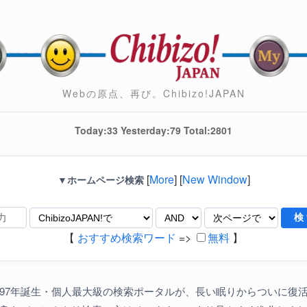
Webの原点、再び。Chibizo!JAPAN
Today:33 Yesterday:79 Total:2801
[
More
] [
New Window
]
▼ホームページ検索
【
おすすめ検索ワード
=>
無料
】
997年誕生・個人最大級の検索ポータルが、長い眠りからついに復