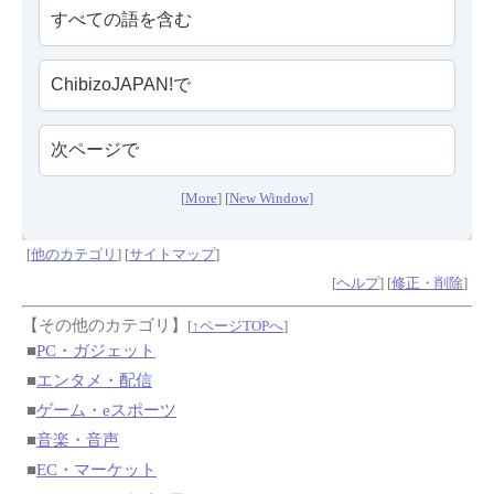
[
More
] [
New Window
]
[
他のカテゴリ
] [
サイトマップ
]
[
ヘルプ
] [
修正・削除
]
【その他のカテゴリ】
[
↑ページTOPへ
]
■
PC・ガジェット
■
エンタメ・配信
■
ゲーム・eスポーツ
■
音楽・音声
■
EC・マーケット