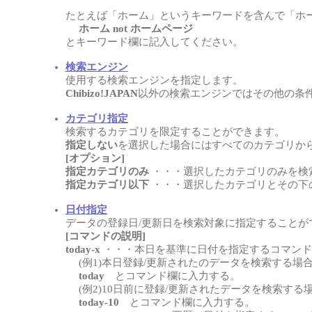
たとえば「ホーム」というキーワードを含んで「ホ
ホーム not ホームページ
とキーワード欄に記入してください。
検索エンジン
使用する検索エンジンを指定します。
Chibizo!JAPAN
以外の検索エンジンではその他の条
カテゴリ指定
検索するカテゴリを限定することができます。
指定しない
を選択した場合にはすべてのカテゴリか
[オプション]
指定カテゴリのみ
・・・選択したカテゴリのみを検
指定カテゴリ以下
・・・選択したカテゴリとその下
日付指定
データの登録日/更新日を検索対象に指定することが
[コマンドの説明]
today-x
・・・本日を基準に日付を指定するコマンド
(例1)本日登録/更新されたのデータを検索する場
today
とコマンド欄に入力する。
(例2)10日前に登録/更新されたデータを検索する
today-10
とコマンド欄に入力する。