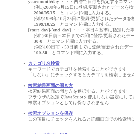
year/month/day
・・・西暦で日付を指定するコマン
(例1)2000年5月15日に登録/更新されたデータを
2000/05/15
とコマンド欄に入力する。
(例2)1999年10月25日に登録/更新されたデータ
1999/10/25
とコマンド欄に入力する。
[start_day]-[end_day]
・・・本日を基準に指定した
(例1)30日前～本日までの間に登録/更新されたデ
30-0
とコマンド欄に入力する。
(例2)100日前～50日前までに登録/更新されたデ
100-50
とコマンド欄に入力する。
カテゴリ名検索
キーワードでカテゴリを検索することができます
「しない」にチェックするとカテゴリを検索しませ
検索結果画面の開き方
検索結果画面の開き方を選択することができます
ブラウザの設定でJavaScriptを使用しない設定に
検索オプションとしては保存されません
検索オプションを保存
この項目にチェックを入れると詳細画面での検索時