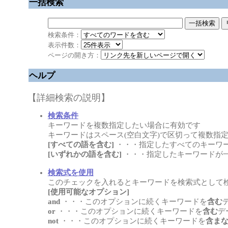
一括検索
検索条件：
表示件数：
ページの開き方：
ヘルプ
【詳細検索の説明】
検索条件
キーワードを複数指定したい場合に有効です
キーワードはスペース(空白文字)で区切って複数指
[すべての語を含む]
・・・指定したすべてのキーワ
[いずれかの語を含む]
・・・指定したキーワードが
検索式を使用
このチェックを入れるとキーワードを検索式として
[使用可能なオプション]
and
・・・このオプションに続くキーワードを
含む
or
・・・このオプションに続くキーワードを
含む
デ
not
・・・このオプションに続くキーワードを
含ま