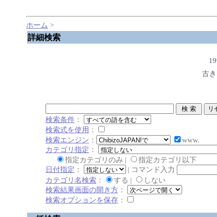
ホーム
>
詳細検索
1
古き
検索条件
：
検索式を使用
：
検索エンジン
：
www.
カテゴリ指定
：
指定カテゴリのみ |
指定カテゴリ以下
日付指定
：
| コマンド入力
カテゴリ名検索
：
する |
しない
検索結果画面の開き方
：
検索オプションを保存
：